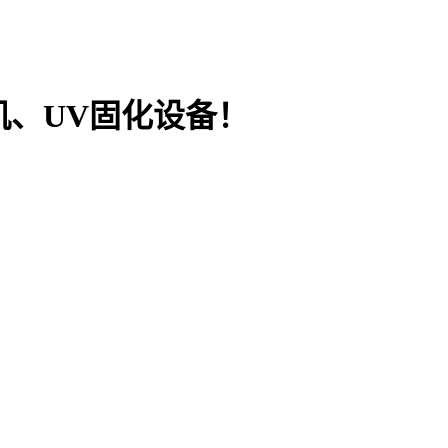
机、UV固化设备！