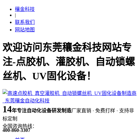
穰金科技
|
联系我们
网站地图
欢迎访问东莞穰金科技网站专
注-点胶机、灌胶机、自动锁螺
丝机、UV固化设备！
14
年
专注自动化设备研发制造
厂家直销 · 免费打样 · 支持非
标定制
全国咨询热线：
400-860-3307