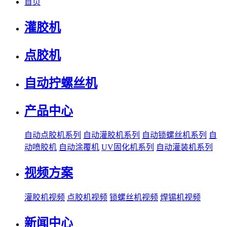
首页
灌胶机
点胶机
自动拧螺丝机
产品中心
自动点胶机系列
自动灌胶机系列
自动锁螺丝机系列
自
动喷胶机
自动涂覆机
UV固化机系列
自动灌装机系列
视频方案
灌胶机视频
点胶机视频
锁螺丝机视频
焊锡机视频
新闻中心