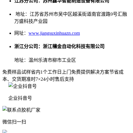
江苏分公司：苏州鑫华智能制造设备有限公司
地址：江苏省苏州市吴中区越溪街道南官渡路9号汇融
万盛科技产业园
网址：
www.jiangsuxinhuazn.com
浙江分公司：浙江穰金自动化科技有限公司
地址：温州乐清市柳市工业区
免费样品试样
省内1个工作日上门
免费提供解决方案
节省成
本、交货期准时
7×24小时售后支持
企业抖音号
微信扫一扫