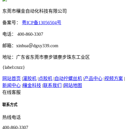
东莞市穰金自动化科技有限公司
备案号：
粤ICP备13056504号
电话： 400-860-3307
邮箱：xinhua＠dgxy339.com
地址：广东省东莞市寮步镇寮步珠东工业区
{label:cnzz}
网站首页
|
灌胶机
|
点胶机
|
自动拧螺丝机
|
产品中心
|
视频方案
|
新闻中心
|
穰金科技
|
联系我们
|
网站地图
在线客服
联系方式
热线电话
400-860-3307