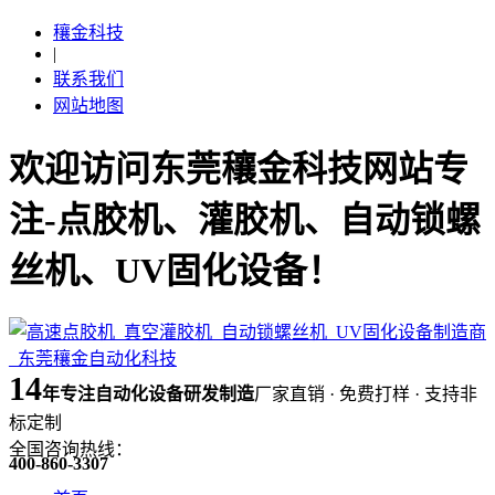
穰金科技
|
联系我们
网站地图
欢迎访问东莞穰金科技网站专
注-点胶机、灌胶机、自动锁螺
丝机、UV固化设备！
14
年
专注自动化设备研发制造
厂家直销 · 免费打样 · 支持非
标定制
全国咨询热线：
400-860-3307