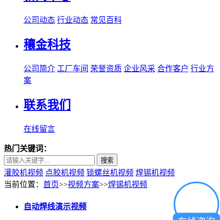
公司动态
行业动态
常见百科
穰金科技
公司简介
工厂车间
荣誉资质
企业风采
合作客户
行业方
案
联系我们
在线留言
热门关键词：
搜索
灌胶机视频
点胶机视频
锁螺丝机视频
焊锡机视频
当前位置：
首页
>>
视频方案
>>
焊锡机视频
自动焊线演示视频