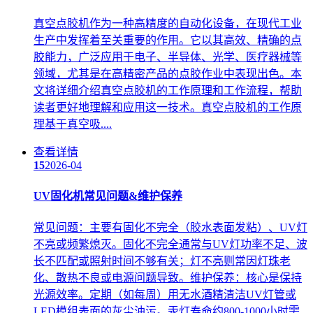
真空点胶机作为一种高精度的自动化设备，在现代工业
生产中发挥着至关重要的作用。它以其高效、精确的点
胶能力，广泛应用于电子、半导体、光学、医疗器械等
领域，尤其是在高精密产品的点胶作业中表现出色。本
文将详细介绍真空点胶机的工作原理和工作流程，帮助
读者更好地理解和应用这一技术。真空点胶机的工作原
理基于真空吸....
查看详情
15
2026-04
UV固化机常见问题&维护保养
常见问题：主要有固化不完全（胶水表面发粘）、UV灯
不亮或频繁熄灭。固化不完全通常与UV灯功率不足、波
长不匹配或照射时间不够有关；灯不亮则常因灯珠老
化、散热不良或电源问题导致。维护保养：核心是保持
光源效率。定期（如每周）用无水酒精清洁UV灯管或
LED模组表面的灰尘油污。汞灯寿命约800-1000小时需