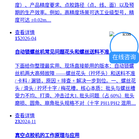
度）、产品精度要求、点胶路径（点、线、面）以及预
期的生产效率。例如，高精度场景可选工业级型号，精
度可达 ±0.02m....
查看详情
15
2026-04
自动锁螺丝机常见问题花头和螺丝送料不准
在线咨询
下面给你整理最实用、现场直接能用的版本：自动锁螺
丝机两大高频故障 ——螺丝花头（拧坏头）和送料不准
/ 卡料 / 漏锁，原因 + 排查 + 解决一步到位。一、螺丝花
头 / 滑头 / 拧坏十字 / 梅花槽，核心本质：批头与螺丝槽
受力不均、打滑、冲击过大1. 批头问题（占 60%）批头
磨损、圆角、崩角批头规格不对（十字 PH1/PH2 混用....
查看详情
23
2024-11
真空点胶机的工作原理与应用