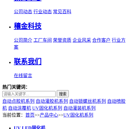
公司动态
行业动态
常见百科
穰金科技
公司简介
工厂车间
荣誉资质
企业风采
合作客户
行业方
案
联系我们
在线留言
热门关键词：
搜索
自动点胶机系列
自动灌胶机系列
自动锁螺丝机系列
自动喷胶
机
自动涂覆机
UV固化机系列
自动灌装机系列
当前位置：
首页
>>
产品中心
>>
UV固化机系列
UV LED固化机