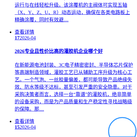
运行与在线轻松升级。该涂覆机的主阀体可实现五轴
（X、Y、Z、U、R）动态运动，确保在各类电路板上
精确涂覆，同时有效避....
查看详情
17
2026-04
2026专业且性价比高的灌胶机企业哪个好
在新能源电池封装、3C电子精密密封、半导体芯片保护
等高端制造领域，灌胶工艺已从辅助工序升级为核心工
艺。一个气泡、一丝胶量偏差，都可能导致产品绝缘失
效、防水等级不达标，甚至引发严重的安全隐患。对于
采购决策者而言，选择一台“靠谱”的灌胶机，绝非简单
的设备采购，而是为产品质量和生产稳定性寻找战略级
的保障。那....
查看详情
15
2026-04