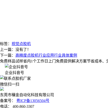
标签：
视觉点胶机
上一篇：没有了！
下一篇：
高精度点胶机行业应用行业具体案例
免费样品试样
省内1个工作日上门
免费提供解决方案
节省成本、
企业抖音号
微信扫一扫
东莞市穰金自动化科技有限公司
备案号：
粤ICP备13056504号
电话： 400-860-3307