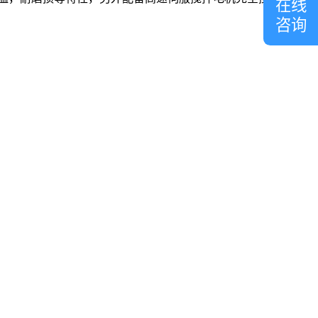
在线
咨询