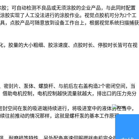
胶；可自动检测不良品或无须涂胶的企业产品，与此同时配置
涂胶实现了人工没法进行的涂胶作业。视觉点胶机可分为2个工
治具，点胶产品可随意放到设备工作台上，根据视觉系统扫描捕获
化，胶量的大小粗细、胶涂速度、点胶时长、停胶时长皆可在视
、密封片、泵体、螺旋杆、与前后左右盖构造2个密闭空间，当
，借助电机控制，电机控制越快流量就越大，排出口的压力充分
密封空间在泵的吸进端持续进行，将吸进室中的液体封在当中，
续往前推动的情况那样，这就是螺杆泵的基本工作原理。
温，耐磨损等特性，另外配备高速伺服搅拌电机完全搅拌胶水以