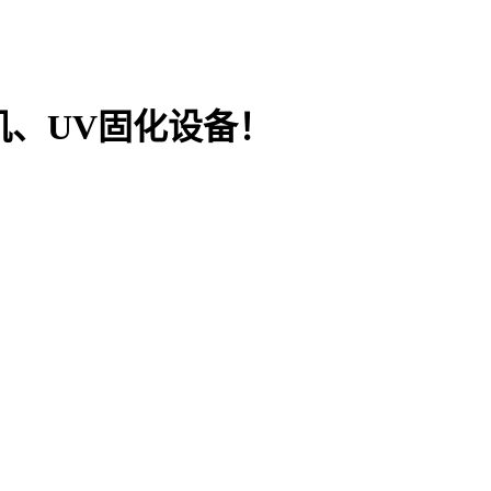
机、UV固化设备！