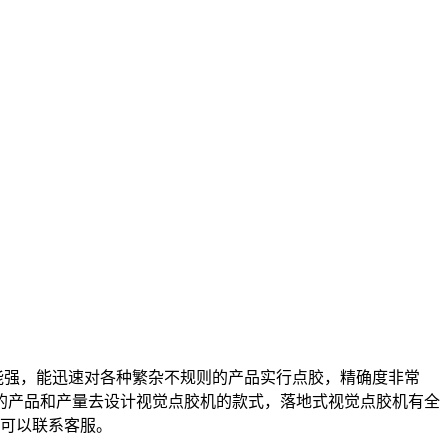
能强，能迅速对各种繁杂不规则的产品实行点胶，精确度非常
的产品和产量去设计视觉点胶机的款式，落地式视觉点胶机有全
可以联系客服。