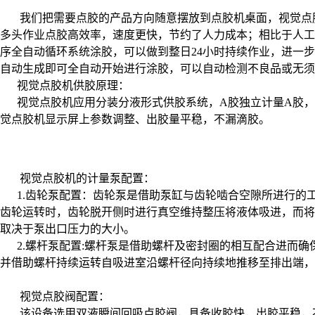
我们把需要点胶的产品方向随意摆放到点胶机桌面，视觉点胶
多头作业点胶高效率，速度更快，节约了人力成本；相比于人工
序全自动循环系统涂胶，可以做到整日24小时持续作业，进一
自动生成即可全自动开始进行涂胶，可以自动检测不良品或无须
视觉点胶机供胶原理：
视觉点胶机应用分装分液形式供胶系统，A胶独立计量A胶，
觉点胶机显示屏上参数调整、出胶量平稳，不漏滴胶。
视觉点胶机的计量泵配置：
1.齿轮泵配置：齿轮泵是借助泵缸与齿轮啮合空隙所进行的工
齿轮运转时，齿轮脱开侧时进行真空维持整压将液体吸进，而将
取决于泵出口压力的大小。
2.螺杆泵配置:螺杆泵是借助螺杆及密封圈的相互配合进而确
并借助螺杆持续运转自吸进室沿螺杆径向持续地推移至排出端，
视觉点胶阀配置：
该设备选用双液瞬间回吸点胶阀，具备收胶快，出胶平稳，不