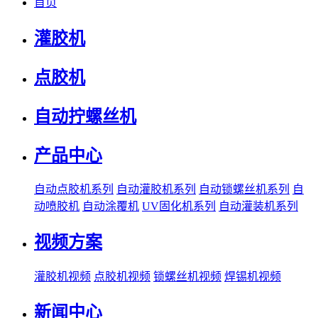
首页
灌胶机
点胶机
自动拧螺丝机
产品中心
自动点胶机系列
自动灌胶机系列
自动锁螺丝机系列
自
动喷胶机
自动涂覆机
UV固化机系列
自动灌装机系列
视频方案
灌胶机视频
点胶机视频
锁螺丝机视频
焊锡机视频
新闻中心