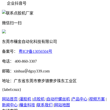
企业抖音号
微信扫一扫
东莞市穰金自动化科技有限公司
备案号：
粤ICP备13056504号
电话： 400-860-3307
邮箱：xinhua＠dgxy339.com
地址：广东省东莞市寮步镇寮步珠东工业区
{label:cnzz}
网站首页
|
灌胶机
|
点胶机
|
自动拧螺丝机
|
产品中心
|
视频方案
|
新闻中心
|
穰金科技
|
联系我们
|
网站地图