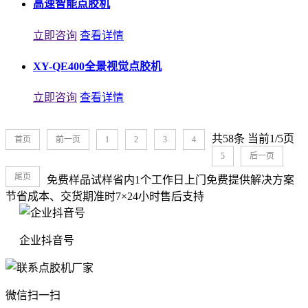
高速智能点胶机
立即咨询
查看详情
XY-QE400全景视觉点胶机
立即咨询
查看详情
共58条 当前1/5页
首页
前一页
1
2
3
4
5
后一页
尾页
免费样品试样
省内1个工作日上门
免费提供解决方案
节省成本、交货期准时
7×24小时售后支持
企业抖音号
微信扫一扫