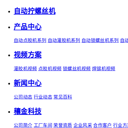
自动拧螺丝机
产品中心
自动点胶机系列
自动灌胶机系列
自动锁螺丝机系列
自
视频方案
灌胶机视频
点胶机视频
锁螺丝机视频
焊锡机视频
新闻中心
公司动态
行业动态
常见百科
穰金科技
公司简介
工厂车间
荣誉资质
企业风采
合作客户
行业方