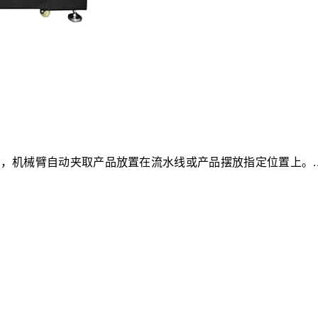
机械臂自动夹取产品放置在流水线或产品摆放指定位置上。..