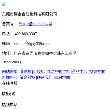
东莞市穰金自动化科技有限公司
备案号：
粤ICP备13056504号
电话： 400-860-3307
邮箱：xinhua＠dgxy339.com
地址：广东省东莞市寮步镇寮步珠东工业区
{label:cnzz}
网站首页
|
灌胶机
|
点胶机
|
自动拧螺丝机
|
产品中心
|
视频方案
|
新闻中心
|
穰金科技
|
联系我们
|
网站地图
在线客服
联系方式
热线电话