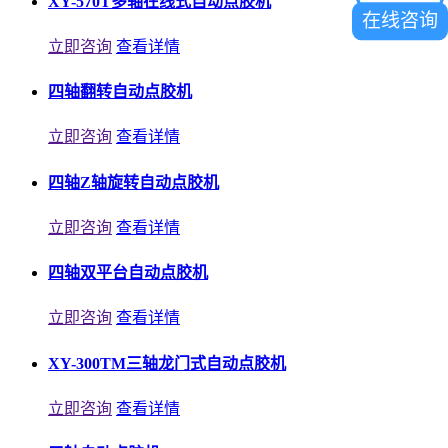
XY-570T多轴在线式自动点胶机
在线咨询
立即咨询
查看详情
四轴翻转自动点胶机
立即咨询
查看详情
四轴Z轴旋转自动点胶机
立即咨询
查看详情
四轴双平台自动点胶机
立即咨询
查看详情
XY-300TM三轴龙门式自动点胶机
立即咨询
查看详情