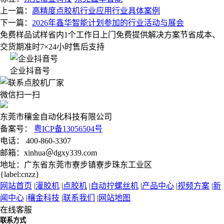
上一篇：
高精度点胶机行业应用行业具体案例
下一篇：
2026年鑫华智能计划参加的行业活动与展会
免费样品试样
省内1个工作日上门
免费提供解决方案
节省成本、
交货期准时
7×24小时售后支持
企业抖音号
微信扫一扫
东莞市穰金自动化科技有限公司
备案号：
粤ICP备13056504号
电话： 400-860-3307
邮箱：xinhua＠dgxy339.com
地址：广东省东莞市寮步镇寮步珠东工业区
{label:cnzz}
网站首页
|
灌胶机
|
点胶机
|
自动拧螺丝机
|
产品中心
|
视频方案
|
新
闻中心
|
穰金科技
|
联系我们
|
网站地图
在线客服
联系方式