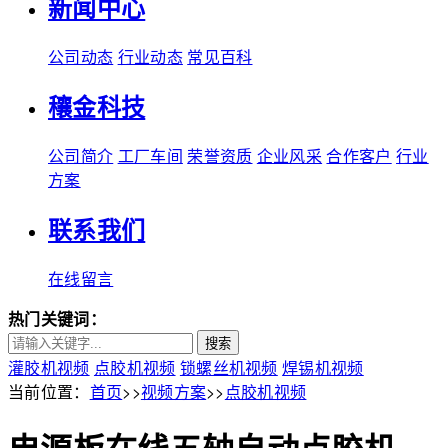
新闻中心
公司动态
行业动态
常见百科
穰金科技
公司简介
工厂车间
荣誉资质
企业风采
合作客户
行业
方案
联系我们
在线留言
热门关键词：
搜索
灌胶机视频
点胶机视频
锁螺丝机视频
焊锡机视频
当前位置：
首页
>>
视频方案
>>
点胶机视频