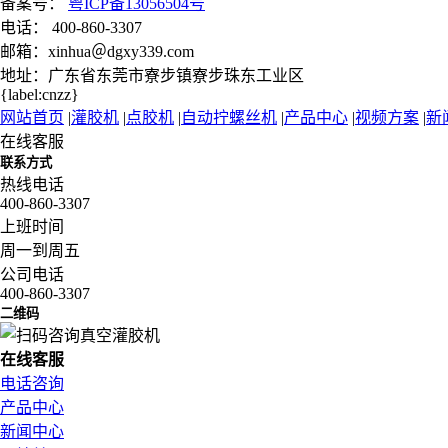
备案号：
粤ICP备13056504号
电话： 400-860-3307
邮箱：xinhua＠dgxy339.com
地址：广东省东莞市寮步镇寮步珠东工业区
{label:cnzz}
网站首页
|
灌胶机
|
点胶机
|
自动拧螺丝机
|
产品中心
|
视频方案
|
新
在线客服
联系方式
热线电话
400-860-3307
上班时间
周一到周五
公司电话
400-860-3307
二维码
在
线
客
服
电话咨询
产品中心
新闻中心