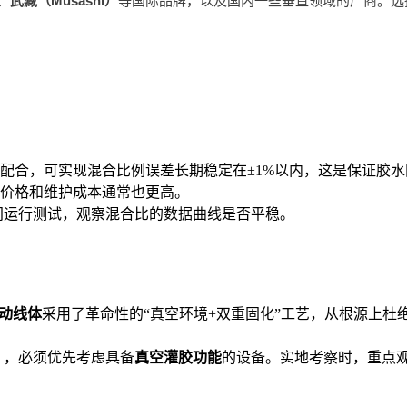
、
武藏（Musashi）
等国际品牌，以及国内一些垂直领域的厂商。选
配合，可实现混合比例误差长期稳定在±1%以内，这是保证胶
价格和维护成本通常也更高。
间运行测试，观察混合比的数据曲线是否平稳。
自动线体
采用了革命性的“真空环境+双重固化”工艺，从根源上杜
），必须优先考虑具备
真空灌胶功能
的设备。实地考察时，重点