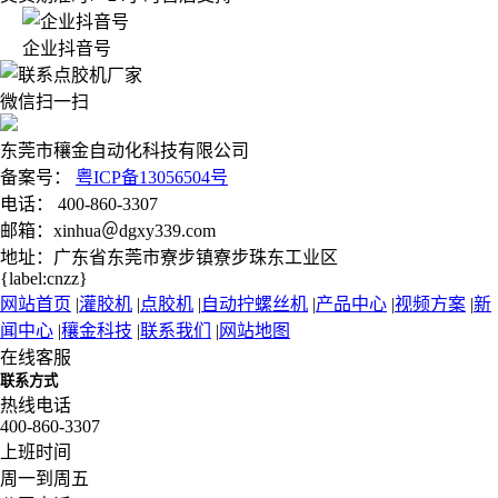
企业抖音号
微信扫一扫
东莞市穰金自动化科技有限公司
备案号：
粤ICP备13056504号
电话： 400-860-3307
邮箱：xinhua＠dgxy339.com
地址：广东省东莞市寮步镇寮步珠东工业区
{label:cnzz}
网站首页
|
灌胶机
|
点胶机
|
自动拧螺丝机
|
产品中心
|
视频方案
|
新
闻中心
|
穰金科技
|
联系我们
|
网站地图
在线客服
联系方式
热线电话
400-860-3307
上班时间
周一到周五