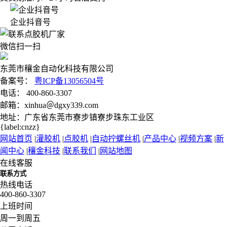
企业抖音号
微信扫一扫
东莞市穰金自动化科技有限公司
备案号：
粤ICP备13056504号
电话： 400-860-3307
邮箱：xinhua＠dgxy339.com
地址：广东省东莞市寮步镇寮步珠东工业区
{label:cnzz}
网站首页
|
灌胶机
|
点胶机
|
自动拧螺丝机
|
产品中心
|
视频方案
|
新
闻中心
|
穰金科技
|
联系我们
|
网站地图
在线客服
联系方式
热线电话
400-860-3307
上班时间
周一到周五