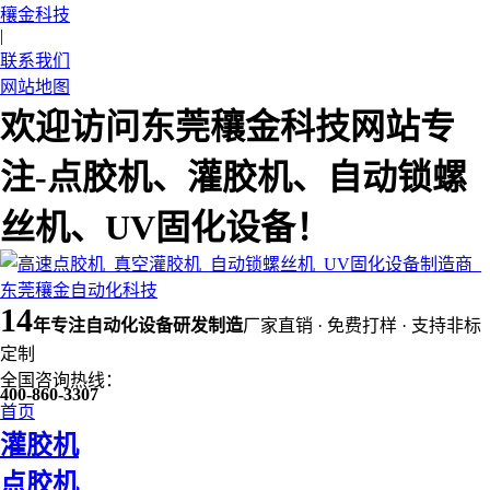
穰金科技
|
联系我们
网站地图
欢迎访问东莞穰金科技网站专
注-点胶机、灌胶机、自动锁螺
丝机、UV固化设备！
14
年
专注自动化设备研发制造
厂家直销 · 免费打样 · 支持非标
定制
全国咨询热线：
400-860-3307
首页
灌胶机
点胶机