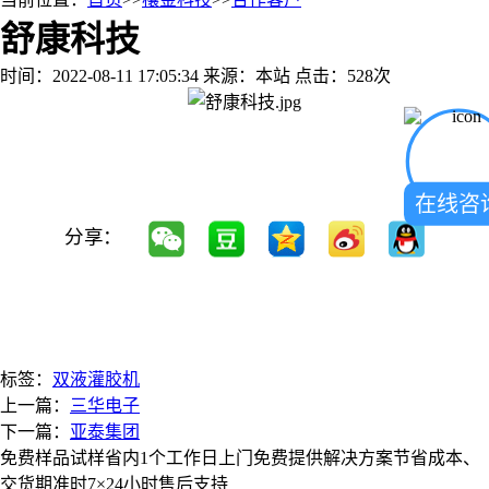
舒康科技
时间：2022-08-11 17:05:34
来源：本站
点击：528次
在线咨
分享：
标签：
双液灌胶机
上一篇：
三华电子
下一篇：
亚泰集团
免费样品试样
省内1个工作日上门
免费提供解决方案
节省成本、
交货期准时
7×24小时售后支持