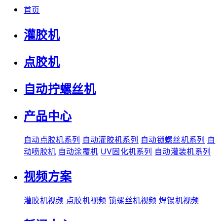
首页
灌胶机
点胶机
自动拧螺丝机
产品中心
自动点胶机系列
自动灌胶机系列
自动锁螺丝机系列
自
动喷胶机
自动涂覆机
UV固化机系列
自动灌装机系列
视频方案
灌胶机视频
点胶机视频
锁螺丝机视频
焊锡机视频