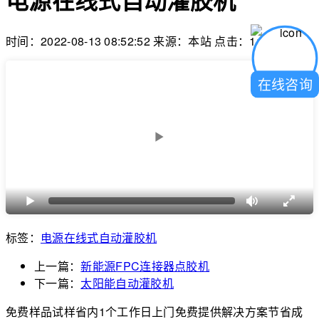
电源在线式自动灌胶机
时间：2022-08-13 08:52:52
来源：本站
点击：1119次
在线咨询
标签：
电源在线式自动灌胶机
上一篇：
新能源FPC连接器点胶机
下一篇：
太阳能自动灌胶机
免费样品试样
省内1个工作日上门
免费提供解决方案
节省成