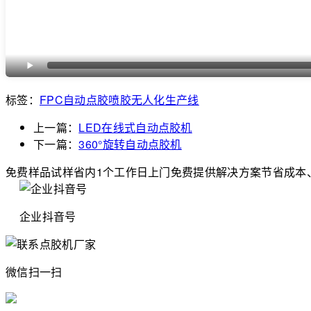
标签：
FPC自动点胶喷胶无人化生产线
上一篇：
LED在线式自动点胶机
下一篇：
360°旋转自动点胶机
免费样品试样
省内1个工作日上门
免费提供解决方案
节省成本
企业抖音号
微信扫一扫