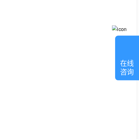
在线
咨询