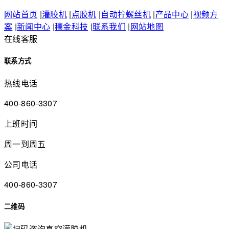
网站首页
|
灌胶机
|
点胶机
|
自动拧螺丝机
|
产品中心
|
视频方
案
|
新闻中心
|
穰金科技
|
联系我们
|
网站地图
在线客服
联系方式
热线电话
400-860-3307
上班时间
周一到周五
公司电话
400-860-3307
二维码