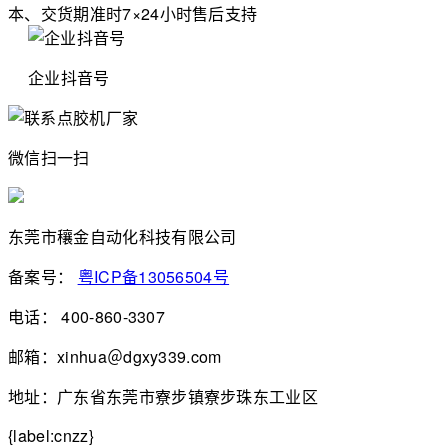
本、交货期准时
7×24小时售后支持
企业抖音号
微信扫一扫
东莞市穰金自动化科技有限公司
备案号：
粤ICP备13056504号
电话： 400-860-3307
邮箱：xinhua＠dgxy339.com
地址：广东省东莞市寮步镇寮步珠东工业区
{label:cnzz}