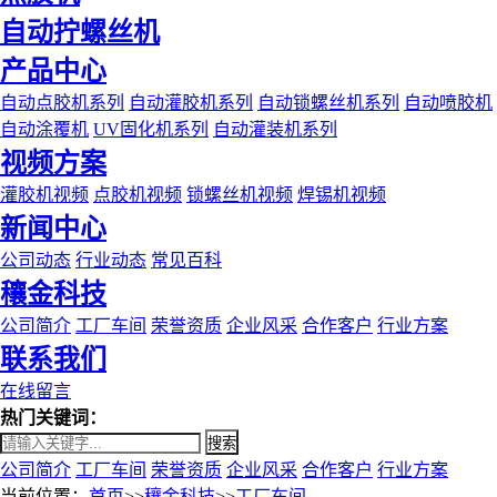
自动拧螺丝机
产品中心
自动点胶机系列
自动灌胶机系列
自动锁螺丝机系列
自动喷胶机
自动涂覆机
UV固化机系列
自动灌装机系列
视频方案
灌胶机视频
点胶机视频
锁螺丝机视频
焊锡机视频
新闻中心
公司动态
行业动态
常见百科
穰金科技
公司简介
工厂车间
荣誉资质
企业风采
合作客户
行业方案
联系我们
在线留言
热门关键词：
搜索
公司简介
工厂车间
荣誉资质
企业风采
合作客户
行业方案
当前位置：
首页
>>
穰金科技
>>
工厂车间