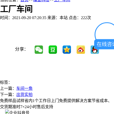
工厂车间
时间：2021-09-20 07:20:35
来源：本站
点击：222次
在线咨
分享：
标签：
上一篇：
车间一角
下一篇：
出货实拍
免费样品试样
省内1个工作日上门
免费提供解决方案
节省成本、
交货期准时
7×24小时售后支持