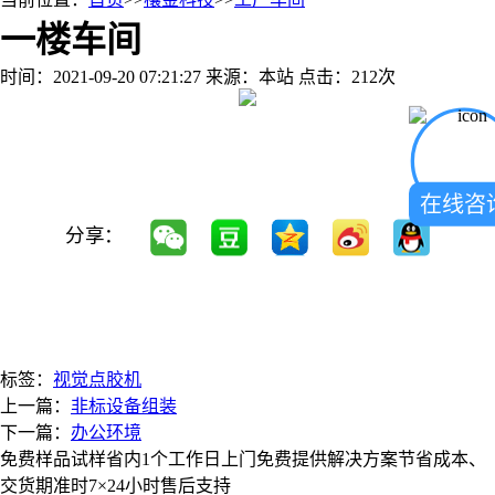
一楼车间
时间：2021-09-20 07:21:27
来源：本站
点击：212次
在线咨
分享：
标签：
视觉点胶机
上一篇：
非标设备组装
下一篇：
办公环境
免费样品试样
省内1个工作日上门
免费提供解决方案
节省成本、
交货期准时
7×24小时售后支持