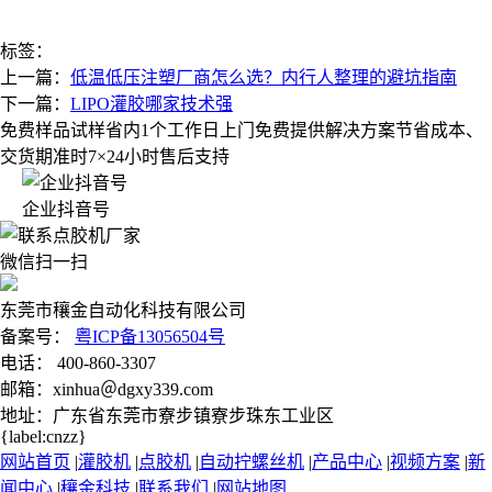
标签：
上一篇：
低温低压注塑厂商怎么选？内行人整理的避坑指南
下一篇：
LIPO灌胶哪家技术强
免费样品试样
省内1个工作日上门
免费提供解决方案
节省成本、
交货期准时
7×24小时售后支持
企业抖音号
微信扫一扫
东莞市穰金自动化科技有限公司
备案号：
粤ICP备13056504号
电话： 400-860-3307
邮箱：xinhua＠dgxy339.com
地址：广东省东莞市寮步镇寮步珠东工业区
{label:cnzz}
网站首页
|
灌胶机
|
点胶机
|
自动拧螺丝机
|
产品中心
|
视频方案
|
新
闻中心
|
穰金科技
|
联系我们
|
网站地图