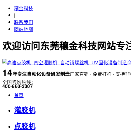
穰金科技
|
联系我们
网站地图
欢迎访问东莞穰金科技网站专注
14
年
专注自动化设备研发制造
厂家直销 · 免费打样 · 支持
全国咨询热线：
400-860-3307
首页
灌胶机
点胶机