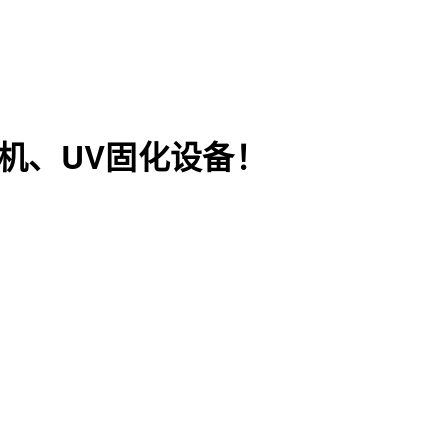
机、UV固化设备！