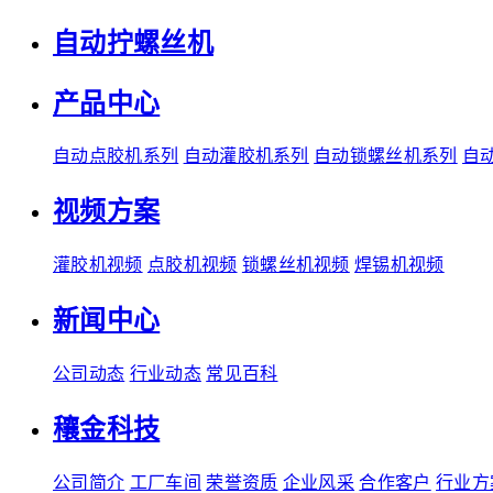
自动拧螺丝机
产品中心
自动点胶机系列
自动灌胶机系列
自动锁螺丝机系列
自
视频方案
灌胶机视频
点胶机视频
锁螺丝机视频
焊锡机视频
新闻中心
公司动态
行业动态
常见百科
穰金科技
公司简介
工厂车间
荣誉资质
企业风采
合作客户
行业方