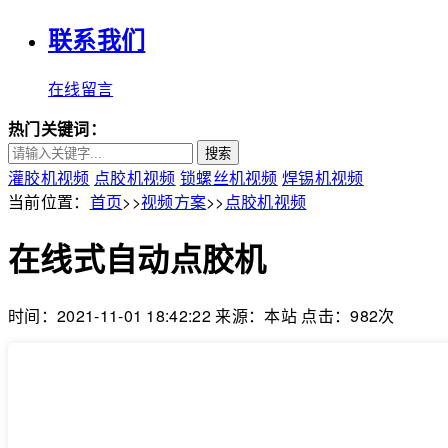
联系我们
在线留言
热门关键词：
搜索
灌胶机视频
点胶机视频
锁螺丝机视频
焊锡机视频
当前位置：
首页
>>
视频方案
>>
点胶机视频
在线式自动点胶机
时间：2021-11-01 18:42:22
来源：本站
点击：982次