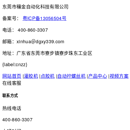
东莞市穰金自动化科技有限公司
备案号：
粤ICP备13056504号
电话： 400-860-3307
邮箱：xinhua＠dgxy339.com
地址：广东省东莞市寮步镇寮步珠东工业区
{label:cnzz}
网站首页
|
灌胶机
|
点胶机
|
自动拧螺丝机
|
产品中心
|
视频方案
在线客服
联系方式
热线电话
400-860-3307