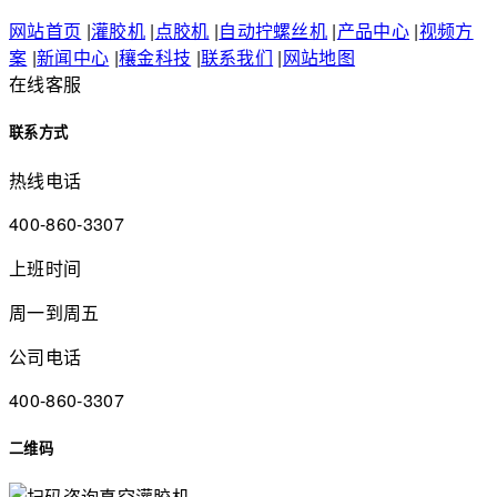
网站首页
|
灌胶机
|
点胶机
|
自动拧螺丝机
|
产品中心
|
视频方
案
|
新闻中心
|
穰金科技
|
联系我们
|
网站地图
在线客服
联系方式
热线电话
400-860-3307
上班时间
周一到周五
公司电话
400-860-3307
二维码