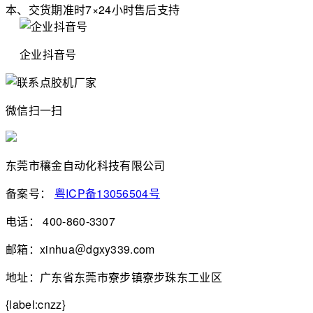
本、交货期准时
7×24小时售后支持
企业抖音号
微信扫一扫
东莞市穰金自动化科技有限公司
备案号：
粤ICP备13056504号
电话： 400-860-3307
邮箱：xinhua＠dgxy339.com
地址：广东省东莞市寮步镇寮步珠东工业区
{label:cnzz}