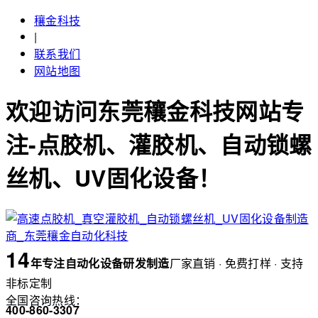
穰金科技
|
联系我们
网站地图
欢迎访问东莞穰金科技网站专
注-点胶机、灌胶机、自动锁螺
丝机、UV固化设备！
14
年
专注自动化设备研发制造
厂家直销 · 免费打样 · 支持
非标定制
全国咨询热线：
400-860-3307