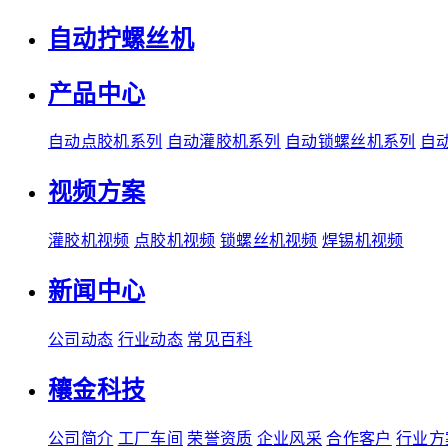
自动拧螺丝机
产品中心
自动点胶机系列
自动灌胶机系列
自动锁螺丝机系列
自
视频方案
灌胶机视频
点胶机视频
锁螺丝机视频
焊锡机视频
新闻中心
公司动态
行业动态
常见百科
穰金科技
公司简介
工厂车间
荣誉资质
企业风采
合作客户
行业方