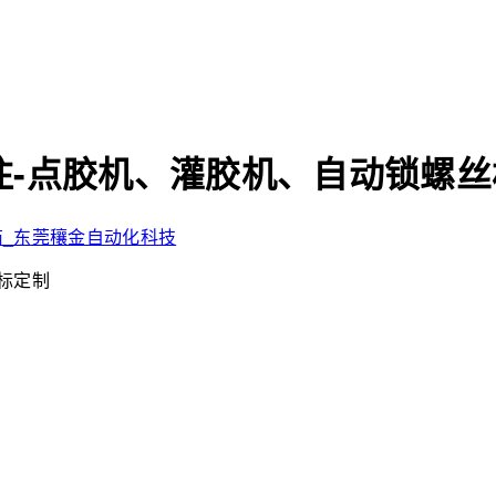
-点胶机、灌胶机、自动锁螺丝
非标定制