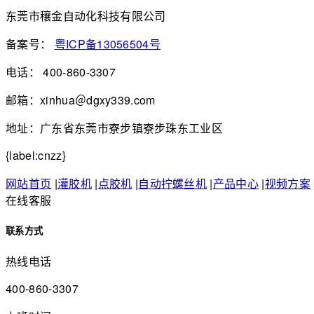
东莞市穰金自动化科技有限公司
备案号：
粤ICP备13056504号
电话： 400-860-3307
邮箱：xinhua＠dgxy339.com
地址：广东省东莞市寮步镇寮步珠东工业区
{label:cnzz}
网站首页
|
灌胶机
|
点胶机
|
自动拧螺丝机
|
产品中心
|
视频方案
在线客服
联系方式
热线电话
400-860-3307