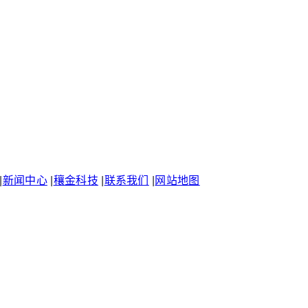
|
新闻中心
|
穰金科技
|
联系我们
|
网站地图