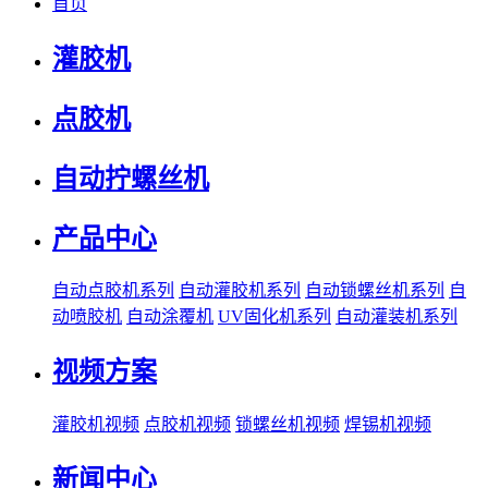
首页
灌胶机
点胶机
自动拧螺丝机
产品中心
自动点胶机系列
自动灌胶机系列
自动锁螺丝机系列
自
动喷胶机
自动涂覆机
UV固化机系列
自动灌装机系列
视频方案
灌胶机视频
点胶机视频
锁螺丝机视频
焊锡机视频
新闻中心