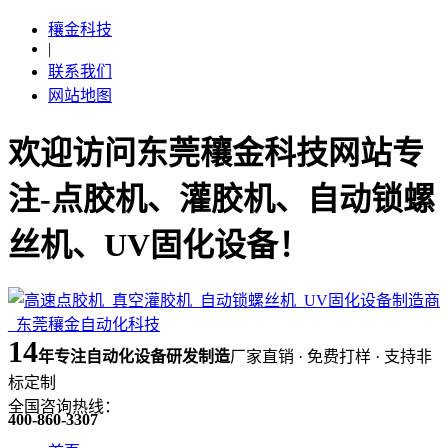
穰金科技
|
联系我们
网站地图
欢迎访问东莞穰金科技网站专
注-点胶机、灌胶机、自动锁螺
丝机、UV固化设备！
14
年
专注自动化设备研发制造
厂家直销 · 免费打样 · 支持非
标定制
全国咨询热线：
400-860-3307