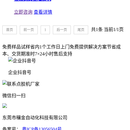
立即咨询
查看详情
共1条 当前1/1页
首页
前一页
1
后一页
尾页
免费样品试样
省内1个工作日上门
免费提供解决方案
节省成
本、交货期准时
7×24小时售后支持
企业抖音号
微信扫一扫
东莞市穰金自动化科技有限公司
备案号：
粤ICP备13056504号