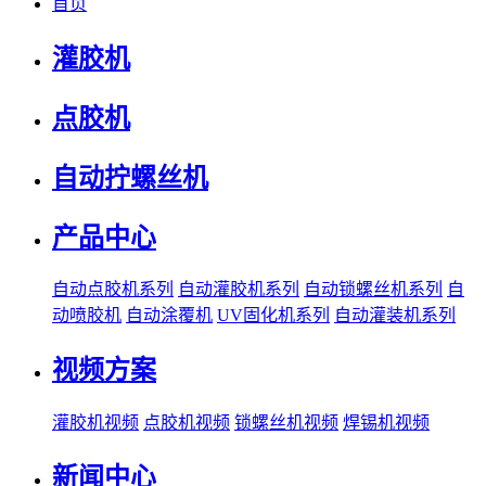
首页
灌胶机
点胶机
自动拧螺丝机
产品中心
自动点胶机系列
自动灌胶机系列
自动锁螺丝机系列
自
动喷胶机
自动涂覆机
UV固化机系列
自动灌装机系列
视频方案
灌胶机视频
点胶机视频
锁螺丝机视频
焊锡机视频
新闻中心