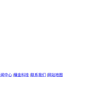
新闻中心
|
穰金科技
|
联系我们
|
网站地图