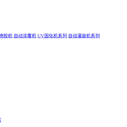
喷胶机
自动涂覆机
UV固化机系列
自动灌装机系列
案