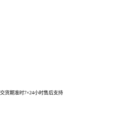
交货期准时
7×24小时售后支持