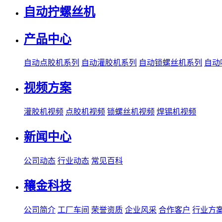
自动拧螺丝机
产品中心
自动点胶机系列
自动灌胶机系列
自动锁螺丝机系列
自动
视频方案
灌胶机视频
点胶机视频
锁螺丝机视频
焊锡机视频
新闻中心
公司动态
行业动态
常见百科
穰金科技
公司简介
工厂车间
荣誉资质
企业风采
合作客户
行业方