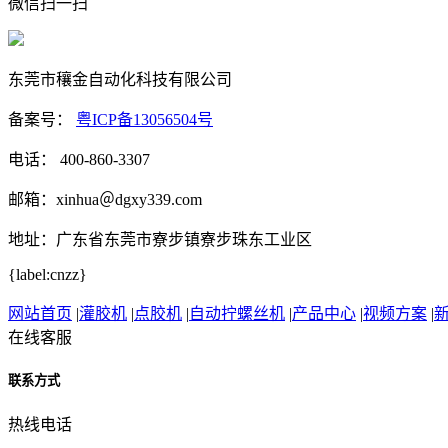
微信扫一扫
东莞市穰金自动化科技有限公司
备案号：
粤ICP备13056504号
电话： 400-860-3307
邮箱：xinhua＠dgxy339.com
地址：广东省东莞市寮步镇寮步珠东工业区
{label:cnzz}
网站首页
|
灌胶机
|
点胶机
|
自动拧螺丝机
|
产品中心
|
视频方案
|
在线客服
联系方式
热线电话