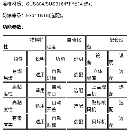
灌枪材质：SUS304/SUS316/PTFE(可选)；
防爆等级：Exd11BT5(选配)。
功能参数
：
物料特
自动化
配套设
性
程度
备
设
说
特性
说明
功能
说明
备
明
易燃
自动
立体
选
适用
选配
易爆
进桶
桶库
配
高粘
自动
上盖理
选
适用
选配
度性
寻口
盖机
配
高粘
自动
贴标喷
选
适用
选配
度性
开盖
码机
配
有毒
自动
选
适用
选配
码垛机
有害
贴标
配