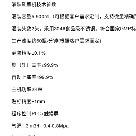
灌装轧盖机技术参数
灌装容量
5-500ml（可根据客户需求定制，支持微量精确
灌装头数
2头，采用304#食品级不锈钢，符合国家GMP
生产速度
约60瓶/分钟(根据客户需求而定)
灌装精度
±0.1%
旋（轧）盖率
≥99.9%
自动上塞率
≥99.9%
主机功率
2KW
贴标精度
±1mm
程序控制
PLC+触摸屏
气源
1.3 m3/h 0.4-0.8Mpa