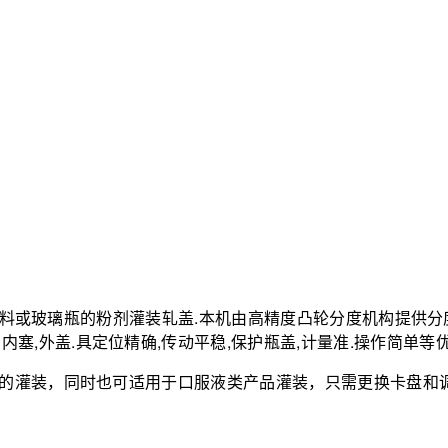
塑料或玻璃瓶的粉剂灌装轧盖.本机由高精度凸轮分度机构提供分
内塞,外盖.具定位精确,传动平稳,保护瓶盖,计量准.操作简单
灌装，同时也可适用于口服液类产品灌装，只需更换卡盘和调
。