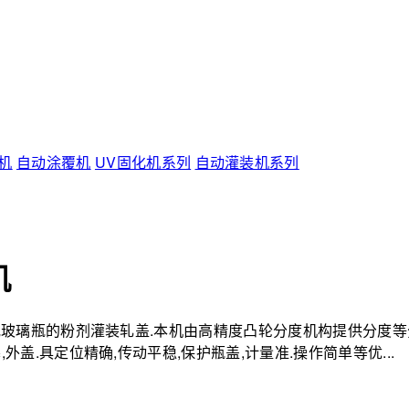
机
自动涂覆机
UV固化机系列
自动灌装机系列
机
料或玻璃瓶的粉剂灌装轧盖.本机由高精度凸轮分度机构提供分度
外盖.具定位精确,传动平稳,保护瓶盖,计量准.操作简单等优...